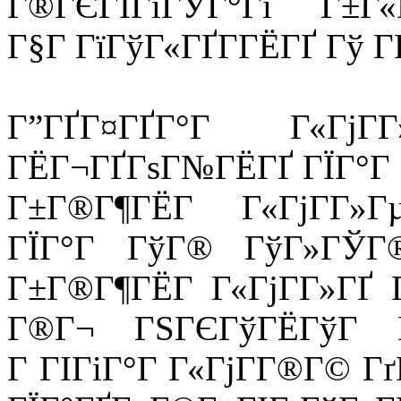
Г®ГЄГІГїГЎГ°Гї Г±Г«
Г§Г ГїГўГ«ГҐГ­ГЁГҐ Гў Г
Г”ГҐГ¤ГҐГ°Г Г«ГјГ­Г
ГЁГ¬ГҐГѕГ№ГЁГҐ ГЇГ°Г 
Г±Г®Г¶ГЁГ Г«ГјГ­Г»Г
ГЇГ°Г ГўГ® ГўГ»ГЎГ
Г±Г®Г¶ГЁГ Г«ГјГ­Г»ГҐ Г
Г®Г¬ ГЅГЄГўГЁГўГ Г
Г ГІГіГ°Г Г«ГјГ­Г®Г© Г