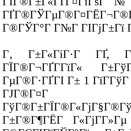
ГЇГ®Г±Г«ГҐГ¤ГіГѕГ№
ГҐГ®ГЎГµГ®Г¤ГЁГ¬Г®
Г®ГЎГ°Г Г№Г ГІГјГ±Гї Гў
Г‚ Г±Г«ГіГ·Г ГҐ, ГҐ
ГЇГ®Г¬ГҐГ­ГїГ« Г±Г
ГµГ®Г·ГҐГІ Г± 1 ГїГ­Гў
ГЈГ®Г¤Г
ГўГ®Г±ГЇГ®Г«ГјГ§Г®Гў
Г±Г®Г¶ГЁГ Г«ГјГ­Г»Гµ