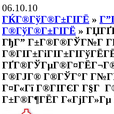
06.10.10
ГЌГ®ГўГ®Г±ГІГЁ
»
Г”
Г®ГўГ®Г±ГІГЁ
» ГЏГҐГ
ГђГ” Г±Г®Г®ГЎГ№Г Г
Г®ГІГ±ГіГІГ±ГІГўГЁГЁ
ГҐГ®ГЎГµГ®Г¤ГЁГ¬Г®
Г®ГЈГ® Г®ГЎГ°Г Г№ГҐГ
Г¤Г«Гї Г®ГІГЄГ Г§Г Г
Г±Г®Г¶ГЁГ Г«ГјГ­Г»Гµ 