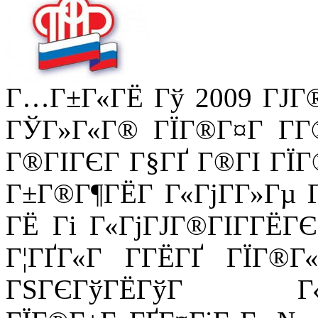
Г…Г±Г«ГЁ Гў 2009 ГЈГ
ГЎГ»Г«Г® ГЇГ®Г¤Г Г­Г
Г®ГІГЄГ Г§ГҐ Г®ГІ ГЇГ
Г±Г®Г¶ГЁГ Г«ГјГ­Г»Гµ Г
ГЁ Гі Г«ГјГЈГ®ГІГ­ГЁ
Г¦ГҐГ«Г Г­ГЁГҐ ГЇГ®Г«
ГЅГЄГўГЁГўГ