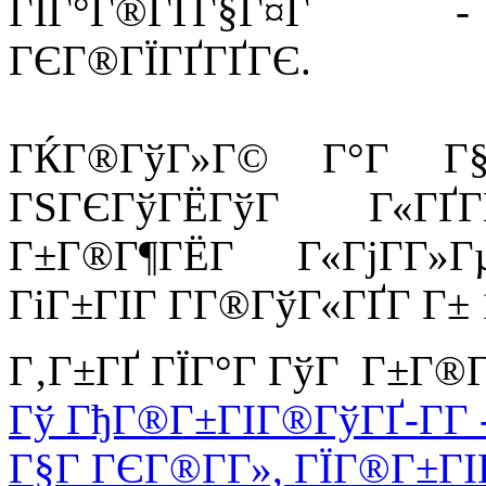
ГЇГ°Г®ГҐГ§Г¤Г -
ГЄГ®ГЇГҐГҐГЄ.
ГЌГ®ГўГ»Г© Г°Г Г§Г¬
ГЅГЄГўГЁГўГ Г«Г
Г±Г®Г¶ГЁГ Г«ГјГ­Г»Г
ГіГ±ГІГ Г­Г®ГўГ«ГҐГ­ Г± 1
Г‚Г±ГҐ ГЇГ°Г ГўГ Г±Г®Г
Гў ГђГ®Г±ГІГ®ГўГҐ-Г­Г 
Г§Г ГЄГ®Г­Г», ГЇГ®Г±ГІГ