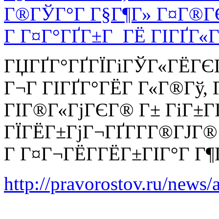
Г®ГЎГ°Г Г§Г¶Г» Г¤Г®ГЄ
Г Г¤Г°ГҐГ±Г ГЁ ГІГҐГ«Г
ГЏГҐГ°ГҐГЇГіГЎГ«ГЁГЄГ
Г¬Г ГІГҐГ°ГЁГ Г«Г®Гў,
ГІГ®Г«ГјГЄГ® Г± ГіГ±Г
ГЇГЁГ±ГјГ¬ГҐГ­Г­Г®ГЈГ®
Г Г¤Г¬ГЁГ­ГЁГ±ГІГ°Г Г¶
http://pravorostov.ru/news/