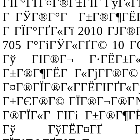
ГЇГ°ГҐГ¤Г®Г±ГІГ ГўГ«ГҐГ
Г ГЎГ®Г°Г Г±Г®Г¶ГЁГ 
Г ГЇГ°ГҐГ«Гї 2010 ГЈГ®
705 Г°ГіГЎГ«ГҐГ© 10 Г
Гў ГІГ®Г¬ Г·ГЁГ±Г
Г±Г®Г¶ГЁГ Г«ГјГ­Г®Г©
Г¤Г®ГЇГ®Г«Г­ГЁГІГҐГ
Г±ГЄГ®Г© ГЇГ®Г¬Г®Г№Г
Г®ГЇГ«Г ГІГі Г±Г®Г¶ГЁ
Гў ГўГЁГ¤ГҐ ГЎГ