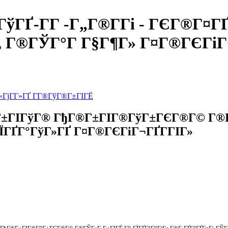
ГҐ-Г­Г -Г„Г®Г­Гі - ГЄГ®Г¤ГҐ
, Г®ГЎГ°Г Г§Г¶Г» Г¤Г®ГЄГіГ
«ГјГ­Г»ГҐ Г­Г®ГўГ®Г±ГІГЁ
Г±ГІГўГ® ГђГ®Г±ГІГ®ГўГ±ГЄГ®Г© Г®
ГЇГҐГ°ГўГ»ГҐ Г¤Г®ГЄГіГ¬ГҐГ­ГІГ»