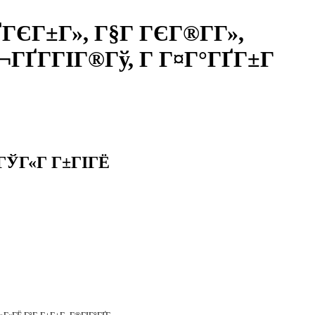
ГЄГ±Г», Г§Г ГЄГ®Г­Г»,
¬ГҐГ­ГІГ®Гў, Г Г¤Г°ГҐГ±Г
ГЎГ«Г Г±ГІГЁ