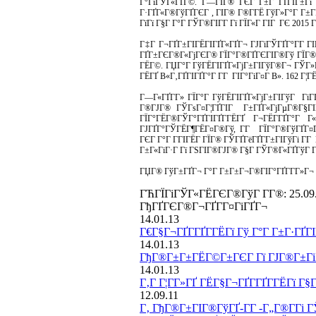
Г°ГіГЎГ«ГҐГ©. Г—ГІГ® ГЄГ Г±Г ГҐГІГ±Гї 
Г·ГҐГ«Г®ГўГҐГЄГ , ГІГ® Г®Г­ГЁ ГўГ»Г°Г Г±Г
ГїГї Г§Г Г°Г ГЎГ®ГІГ­Г Гї ГЇГ«Г ГІГ ГЄ 201
Г‡Г Г¬ГҐГ±ГІГЁГІГҐГ«ГҐГ¬ ГЈГіГЎГҐГ°Г­Г Г
ГҐГ±ГЄГ®Г«ГјГЄГ® ГЇГ°Г®ГҐГЄГІГ®Гў ГЇГ® Г
ГЁГ©. ГЏГ°Г ГўГЁГІГҐГ«ГјГ±ГІГўГ®Г¬ ГЎГ»Г
ГЁГҐ В«Г‚ГҐГІГҐГ°Г Г­Г ГІГ°ГіГ¤Г В». 162 Г
Г—Г«ГҐГ­Г» ГЇГ°Г ГўГЁГІГҐГ«ГјГ±ГІГўГ Гі
Г®ГЈГ® ГЎГѕГ¤Г¦ГҐГІГ Г±ГҐГ«ГјГµГ®Г§ГІ
ГЇГ°ГЁГ®ГЎГ°ГҐГІГҐГ­ГЁГҐ Г¬ГЁГ­ГҐГ°Г 
ГЈГҐГ°ГЎГЁГ¶ГЁГ¤Г®Гў, Г­Г ГЇГ°Г®ГўГҐГ¤ГҐ
ГЄГ Г°Г Г­ГІГЁГ­ ГЇГ® ГЎГҐГёГҐГ­Г±ГІГўГі 
Г±Г«ГіГ·Г Гї ГЅГІГ®ГЈГ® Г§Г ГЎГ®Г«ГҐГўГ Г
ГЏГ® ГўГ±ГҐГ¬ Г°Г Г±Г±Г¬Г®ГІГ°ГҐГ­Г­Г»Г¬
ГЋГЇГіГЎГ«ГЁГЄГ®ГўГ Г­Г®: 25.09.
ГђГҐГЄГ®Г¬ГҐГ­Г¤ГіГҐГ¬
14.01.13
Г€Г§Г¬ГҐГ­ГҐГ­ГЁГї Гў Г°Г Г±Г·Г
14.01.13
ГђГ®Г±Г±ГЁГ©Г±ГЄГ Гї ГЈГ®Г±ГіГ¤Г
14.01.13
Г‚Г Г¦Г­Г»ГҐ ГЁГ§Г¬ГҐГ­ГҐГ­ГЁГї 
12.09.11
Г‚ ГђГ®Г±ГІГ®ГўГҐ-Г­Г -Г„Г®Г­Гі 