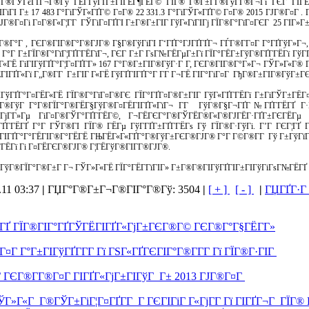
Г®ГЎГєГҐГ¬Г®Гў ГЁГ­ГўГҐГ±ГІГЁГ¶ГЁГ© ГЇГ® Г®Г±Г­Г®ГўГ­Г®Г¬Гі ГЄГ ГЇГЁ
ІГіГІ Г± 17 483 Г°ГіГЎГ«ГҐГ© Г¤Г® 22 331.3 Г°ГіГЎГ«ГҐГ© Г¤Г® 2015 ГЈГ®Г¤Г .
5 ГЈГ®Г¤Гі Г¤Г®Г«Г¦Г­Г ГЎГіГ¤ГҐГІ Г±Г®Г±ГІГ ГўГ«ГїГІГј ГЇГ®Г°ГїГ¤ГЄГ 25 ГІГ»Г
ІГ®Г°Г , ГЄГ®ГІГ®Г°Г®ГЈГ® Г§Г®ГўГіГІ Г‘ГҐГ°ГЈГҐГҐГ¬ ГЃГ®Г­Г¤Г Г°ГҐГўГ»Г¬,
°Г Г±ГЇГ®Г°ГїГ¦ГҐГ­ГЁГїГ¬, ГЄГ Г±Г ГѕГ№ГЁГµГ±Гї ГЇГ°ГЁГ±ГўГ®ГҐГ­ГЁГї ГўГҐ
«ГЁ ГіГІГўГҐГ°Г¦Г¤ГҐГ­Г» 167 Г°Г®Г±ГІГ®ГўГ·Г Г­, ГЄГ®ГІГ®Г°Г»Г¬ ГЎГ»Г«Г® 
¦ГЁГІГҐГ«Гї Г„Г®Г­Г Г±ГІГ Г«ГЁ ГўГҐГІГҐГ°Г Г­Г Г¬ГЁ ГІГ°ГіГ¤Г ГђГ®Г±ГІГ®ГўГ
ГІГўГҐГ°Г¤ГЁГ«ГЁ ГЇГ®Г°ГїГ¤Г®ГЄ ГЇГ°ГҐГ¤Г®Г±ГІГ ГўГ«ГҐГ­ГЁГї Г±ГіГЎГ±ГЁ
Г®ГўГ Г°Г®ГЇГ°Г®ГЁГ§ГўГ®Г¤ГЁГІГҐГ«ГїГ¬ Г­Г ГўГ®Г§Г¬ГҐГ№ГҐГ­ГЁГҐ Г·Г
Г«ГјГ­Г»Гµ ГіГ¤Г®ГЎГ°ГҐГ­ГЁГ©, Г¬ГЁГЄГ°Г®ГЎГЁГ®Г«Г®ГЈГЁГ·ГҐГ±ГЄГЁГµ
Г­ГЁГҐ Г°Г ГЎГ®ГІ ГЇГ® ГЁГµ ГўГ­ГҐГ±ГҐГ­ГЁГѕ Гў ГЇГ®Г·ГўГі. Г’Г ГЄГ¦ГҐ Г
Г­Г ГІГҐГ°Г°ГЁГІГ®Г°ГЁГЁ ГЊГЁГ«Г«ГҐГ°Г®ГўГ±ГЄГ®ГЈГ® Г°Г Г©Г®Г­Г Гў Г±ГўГїГ
­ГЁГї Гі Г¤ГЁГЄГ®ГЈГ® Г¦ГЁГўГ®ГІГ­Г®ГЈГ®.
 ГўГ®ГЇГ°Г®Г±Г Г¬ ГЎГ»Г«ГЁ ГЇГ°ГЁГ­ГїГІГ» Г±Г®Г®ГІГўГҐГІГ±ГІГўГіГѕГ№ГЁГҐ 
11 03:37
|
ГЏГ°Г®Г±Г¬Г®ГІГ°Г®Гў: 3504
|
[ + ]
[ - ]
|
ГЏГҐГ·Г 
ҐГІГҐ ГЇГ®ГІГ°ГҐГЎГЁГІГҐГ«ГјГ±ГЄГ®Г© ГЄГ®Г°Г§ГЁГ­Г»
 Г°Г±ГІГўГҐГ­Г­Г Гї ГЅГ«ГҐГЄГІГ°Г®Г­Г­Г Гї ГЇГ®Г·ГІГ
Г§Г ГЄГ®Г­Г®Г¤Г ГІГҐГ«ГјГ±ГІГўГ Г± 2013 ГЈГ®Г¤Г
ГЎГ»Г«Г Г®ГЎГ±ГіГ¦Г¤ГҐГ­Г Г ГЄГІГіГ Г«ГјГ­Г Гї ГІГҐГ¬Г ГЇГ