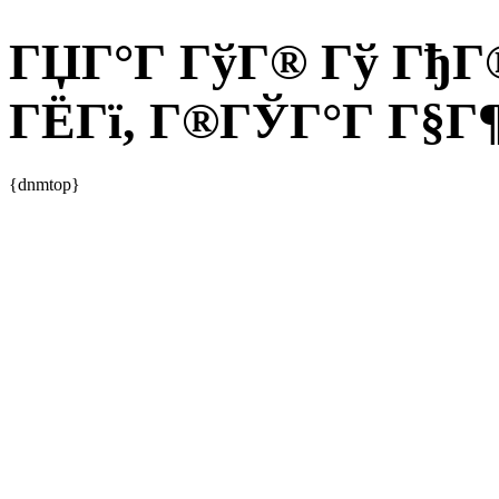
ГЏГ°Г ГўГ® Гў ГђГ®
ГЁГї, Г®ГЎГ°Г Г§Г¶
{dnmtop}