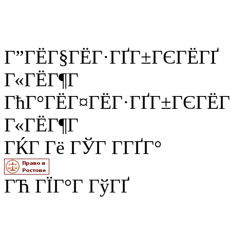
Г”ГЁГ§ГЁГ·ГҐГ±ГЄГЁГҐ
Г«ГЁГ¶Г
ГћГ°ГЁГ¤ГЁГ·ГҐГ±ГЄГЁГ
Г«ГЁГ¶Г
ГЌГ Гё ГЎГ Г­ГҐГ°
ГЋ ГЇГ°Г ГўГҐ