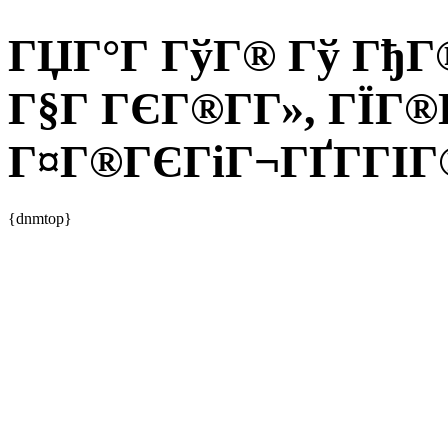
ГЏГ°Г ГўГ® Гў ГђГ®
Г§Г ГЄГ®Г­Г», ГЇГ®
Г¤Г®ГЄГіГ¬ГҐГ­ГІГ®
{dnmtop}