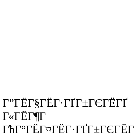
Г”ГЁГ§ГЁГ·ГҐГ±ГЄГЁГҐ
Г«ГЁГ¶Г
ГћГ°ГЁГ¤ГЁГ·ГҐГ±ГЄГЁГ