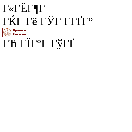
Г«ГЁГ¶Г
ГЌГ Гё ГЎГ Г­ГҐГ°
ГЋ ГЇГ°Г ГўГҐ