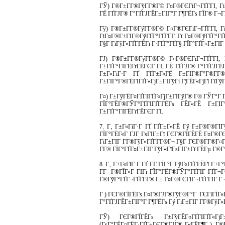
ГЎ) Г®Г±Г­Г®ГўГ­Г®Г© Г¤Г®ГЄГіГ¬ГҐГ­ГІ, Г
ГЁ ГҐГЈГ® Г°ГҐГЈГЁГ±ГІГ°Г Г¶ГЁГѕ ГЇГ® Г¬Г
Гў) Г®Г±Г­Г®ГўГ­Г®Г© Г¤Г®ГЄГіГ¬ГҐГ­ГІ, Г
ГіГ¤Г®Г±ГІГ®ГўГҐГ°ГҐГ­Г­Г Гї Г¤Г®ГўГҐГ°ГҐ
Г§Г ГїГўГ«ГҐГ­ГЁГї Г·ГҐГ°ГҐГ§ ГЇГ°ГҐГ¤Г±ГІГ
ГЈ) Г®Г±Г­Г®ГўГ­Г®Г© Г¤Г®ГЄГіГ¬ГҐГ­ГІ,
Г±ГҐГ°ГІГЁГґГЁГЄГ ГІ, ГЁ ГҐГЈГ® Г°ГҐГЈГЁГ
Г±Г«ГіГ·Г ГҐ ГҐГ±Г«ГЁ Г±ГІГ®Г°Г®Г­Г
Г±ГІГ°Г®ГЁГІГҐГ«ГјГ±ГІГўГі Г¦ГЁГ«ГјГї ГїГў
Г¤) Г±ГўГЁГ¤ГҐГІГҐГ«ГјГ±ГІГўГ® Г® ГЎГ°Г 
ГЇГ°ГЁГ®ГЎГ°ГҐГІГҐГ­ГЁГѕ ГЁГ«ГЁ Г±ГІГ°
Г±ГҐГ°ГІГЁГґГЁГЄГ ГІ.
7. Г‚ Г±Г«ГіГ·Г ГҐ ГҐГ±Г«ГЁ Гў Г±Г®Г®ГІГ
ГЇГ°ГЁГ«Г ГЈГ ГѕГІГ±Гї ГЄГ®ГЇГЁГЁ Г¤Г®ГЄ
ГіГ±ГІГ Г­Г®ГўГ«ГҐГ­Г­Г®Г¬ Г§Г ГЄГ®Г­Г®Г
Г­Г® ГЇГ°ГҐГ¤Г±ГІГ ГўГ«ГїГѕГІГ±Гї ГЁГµ Г®Г
8. Г‚ Г±Г«ГіГ·Г ГҐ Г­Г ГЇГ°Г ГўГ«ГҐГ­ГЁГї 
Г­Г Г®ГЇГ«Г ГІГі ГЇГ°ГЁГ®ГЎГ°ГҐГІГ ГҐГ¬
Г®ГўГ°ГҐГ¬ГҐГ­Г­Г® Г± Г¤Г®ГЄГіГ¬ГҐГ­ГІГ Г¬Г
Г ) ГЄГ®ГЇГЁГѕ Г¤Г®ГЈГ®ГўГ®Г°Г ГЄГіГЇГ«ГЁ
Г°ГҐГЈГЁГ±ГІГ°Г Г¶ГЁГѕ Гў ГіГ±ГІГ Г­Г®ГўГ«
ГЎ) ГЄГ®ГЇГЁГѕ Г±ГўГЁГ¤ГҐГІГҐГ«Г
(ГѕГ°ГЁГ¤ГЁГ·ГҐГ±ГЄГ®ГЈГ® Г«ГЁГ¶Г ), Г®