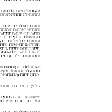
ЁГ¬Г®ГҐ ГЁГ¬ГіГ№ГҐГ±ГІГўГ®
Г°ГЁГ®ГЎГ°ГҐГІГ ГҐГ¬Г®ГЈГ®
Г®Г¬ ГђГ®Г±Г±ГЁГ©Г±ГЄГ®Г©
ГҐГЈГ®Г±Гї Г±ГІГ®Г°Г®Г­Г®Г©
±Г°ГҐГ¤Г±ГІГў (Г·Г Г±ГІГЁ
¬ГҐГ±ГїГ¶ГҐГў ГЇГ®Г±Г«ГҐ
ў Г¬Г ГІГҐГ°ГЁГ­Г±ГЄГ®ГЈГ®
®ГЈГ® ГЇГ®Г¬ГҐГ№ГҐГ­ГЁГї,
 ГІ, ГҐГЈГ® Г±ГіГЇГ°ГіГЈГ ,
¤ГіГѕГ№ГЁГµ Г¤ГҐГІГҐГ©) ГЁ
Г¬ Г°Г Г§Г¬ГҐГ°Г Г¤Г®Г«ГҐГ©
ҐГ©Г­Г®ГЈГ®) ГЄГ ГЇГЁГІГ Г«Г
ЁГ¶Г®, ГЇГ®Г«ГіГ·ГЁГўГёГҐГҐ
Г±ГІГ®ГїГ№ГЁГµ ГЏГ°Г ГўГЁГ«,
 ГЈГ®Г±ГіГ¤Г Г°Г±ГІГўГҐГ­Г­
Г» Г¶ГҐГ­Г» Г¤Г®ГЈГ®ГўГ®Г°Г
ҐГ­Г­Г®Г© Г±ГіГ¬Г¬ГҐ ГЇГ®