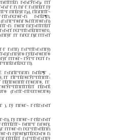
ёГҐГ­ГЁГї Г«ГѕГЎГ»Гµ Г­ГҐ
ГѕГ·Г Гї ГіГ·Г Г±ГІГЁГҐ Гў
Г°Г ГІГЁГўГ Гµ), ГЇГіГІГҐГ¬
·ГҐГ±ГЄГ®Г¬Гі Г«ГЁГ¶Гі,
® (Г±ГІГ°Г®ГїГ№ГҐГЈГ®Г±Гї)
¬Гі Г®ГІГ·ГіГ¦Г¤ГҐГ­ГЁГҐ
Г±Г«ГҐ ГЄГ°ГҐГ¤ГЁГІГ­Г®Г©,
ІГўГ Г­Г ГіГЄГ Г§Г Г­Г­Г»ГҐ
Г·Г Г±ГІГј Г±Г°ГҐГ¤Г±ГІГў)
ҐГ«ГјГ±ГІГўГ® Г¦ГЁГ«Г®ГЈГ®
ўГ Г­Г­Г®Г¬ ГЎГ°Г ГЄГҐ Г±
Г°ГІГЁГґГЁГЄГ ГІ).
Ё Г±ГіГЇГ°ГіГЈГі Г«ГЁГ¶Г ,
®, Г­Г ГЇГ°ГЁГ®ГЎГ°ГҐГІГҐГ­
ГЁГЇГ®ГІГҐГ·Г­Г®ГЈГ®, Г­Г
®ГЎГ°ГҐГІГҐГ­ГЁГҐ ГЁГ«ГЁ
ЈГ® (Г±ГҐГ¬ГҐГ©Г­Г®ГЈГ®)
¬Г ), Гў ГІГ®Г¬ Г·ГЁГ±Г«ГҐ
Г¬Гі), Гў ГІГ®Г¬ Г·ГЁГ±Г«ГҐ
·ГҐГ­ГЁГҐГ¬ ГёГІГ°Г ГґГ®Гў,
 Г­Г­Г®Г¬Гі ГЄГ°ГҐГ¤ГЁГІГі
Г®Г¬Гі ГўГ®Г§Г­ГЁГЄГ«Г® Гі
іГ·ГҐГ­ГЁГҐ Г±Г°ГҐГ¤Г±ГІГў