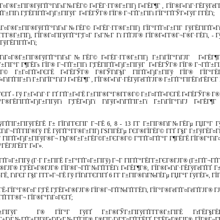
іГ¤Г®Г±ГІГ®ГўГҐГ°ГїГѕГ№ГЁГ© Г«ГЁГ·Г­Г®Г±ГІГј Г«ГЁГ¶Г , ГЇГ®Г«ГіГ·ГЁГўГёГ
ҐГ±ГІГі Г¦ГЁГІГҐГ«ГјГ±ГІГўГ Г«ГЁГЎГ® ГЇГ® Г¬ГҐГ±ГІГі ГЇГ°ГҐГЎГ»ГўГ Г­ГЁГї;
іГ¤Г®Г±ГІГ®ГўГҐГ°ГїГѕГ№ГЁГ© Г«ГЁГ·Г­Г®Г±ГІГј ГЇГ°ГҐГ¤Г±ГІГ ГўГЁГІГҐГ«Гї,
Г­Г­Г®Г±ГІГј, ГЇГ®Г¤ГІГўГҐГ°Г¦Г¤Г ГѕГ№Г Гї ГҐГЈГ® ГЇГ®Г«Г­Г®Г¬Г®Г·ГЁГї, - Г
 ГўГЁГІГҐГ«Гї;
 ГіГ¤Г®Г±ГІГ®ГўГҐГ°ГїГѕГ№ГЁГ© Г«ГЁГ·Г­Г®Г±ГІГј Г±ГіГЇГ°ГіГЈГ Г«ГЁГ¶Г
±ГІГ°Г Г¶ГЁГѕ ГЇГ® Г¬ГҐГ±ГІГі Г¦ГЁГІГҐГ«ГјГ±ГІГўГ Г«ГЁГЎГ® ГЇГ® Г¬ГҐГ±ГІГі
®Г© Г±Г¤ГҐГ«ГЄГЁ Г«ГЁГЎГ® Г®ГЎГїГ§Г ГІГҐГ«ГјГ±ГІГў ГЇГ® ГЇГ°ГЁГ®
Г«ГїГҐГІГ±Гї Г±ГіГЇГ°ГіГЈ Г«ГЁГ¶Г , ГЇГ®Г«ГіГ·ГЁГўГёГҐГЈГ® Г±ГҐГ°ГІГЁГґГЁГЄГ 
ГЄГҐ - Гў Г±Г«ГіГ·Г ГҐ ГҐГ±Г«ГЁ Г±ГІГ®Г°Г®Г­Г®Г© Г±Г¤ГҐГ«ГЄГЁ Г«ГЁГЎГ® Г®
Г®ГЁГІГҐГ«ГјГ±ГІГўГі Г¦ГЁГ«ГјГї ГїГўГ«ГїГҐГІГ±Гї Г±ГіГЇГ°ГіГЈ Г«ГЁГ¶Г
ўГҐГІГ±ГІГўГЁГЁ Г± ГЇГіГ­ГЄГІГ Г¬ГЁ 6, 8 - 13 Г­Г Г±ГІГ®ГїГ№ГЁГµ ГЏГ°Г Г
ГіГ¬ГҐГ­ГІГ®Гў ГЁ ГўГҐГ°Г­Г®Г±ГІГј ГЅГІГЁГµ ГЄГ®ГЇГЁГ© Г­ГҐ Г§Г Г±ГўГЁГ¤Г
¤Г ГІГҐГ«ГјГ±ГІГўГ®Г¬ ГђГ®Г±Г±ГЁГ©Г±ГЄГ®Г© Г”ГҐГ¤ГҐГ°Г Г¶ГЁГЁ ГЇГ®Г°ГїГ¤
°ГЁГЈГЁГ­Г Г«Г».
Г±Г°ГҐГ¤Г±ГІГў (Г·Г Г±ГІГЁ Г±Г°ГҐГ¤Г±ГІГў) Г¬Г ГІГҐГ°ГЁГ­Г±ГЄГ®ГЈГ® (Г±ГҐГ¬Г
Г®ГЈГ® Г¦ГЁГ«Г®ГЈГ® ГЇГ®Г¬ГҐГ№ГҐГ­ГЁГї Г«ГЁГ¶Г®, ГЇГ®Г«ГіГ·ГЁГўГёГҐГҐ Г±
Ё, ГіГЄГ Г§Г Г­Г­Г»Г¬ГЁ Гў ГЇГіГ­ГЄГІГҐ 6 Г­Г Г±ГІГ®ГїГ№ГЁГµ ГЏГ°Г ГўГЁГ«, ГЇ
-ГЇГ°Г®Г¤Г Г¦ГЁ Г¦ГЁГ«Г®ГЈГ® ГЇГ®Г¬ГҐГ№ГҐГ­ГЁГї, ГЇГ°Г®ГёГҐГ¤ГёГҐГЈГ® ГЈГ
ГҐГ­Г­Г®Г¬ ГЇГ®Г°ГїГ¤ГЄГҐ;
јГ±ГІГўГ Г® ГЇГ°Г ГўГҐ Г±Г®ГЎГ±ГІГўГҐГ­Г­Г®Г±ГІГЁ ГґГЁГ§ГЁГ
Г±ГіГ№ГҐГ±ГІГўГ«ГїГѕГ№ГҐГЈГ® Г®ГІГ·ГіГ¦Г¤ГҐГ­ГЁГҐ Г¦ГЁГ«Г®ГЈГ® ГЇГ®Г¬ГҐ