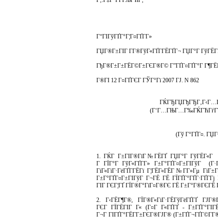
Г“ГІГўГҐГ°Г¦Г¤ГҐГ­Г»
ГЏГ®Г±ГІГ Г­Г®ГўГ«ГҐГ­ГЁГҐГ¬ ГЏГ°Г ГўГЁГ
ГђГ®Г±Г±ГЁГ©Г±ГЄГ®Г© Г”ГҐГ¤ГҐГ°Г Г¶ГЁ
Г®ГІ 12 Г¤ГҐГЄГ ГЎГ°Гї 2007 ГЈ. N 862
ГЌГЂГЏГђГЂГ‚Г‹Г…ГЌ
(Г‘Г…ГЊГ…Г‰ГЌГЋГѓГЋ)
(Гў Г°ГҐГ¤. ГЏГ
1. ГЌГ Г±ГІГ®ГїГ№ГЁГҐ ГЏГ°Г ГўГЁГ«Г Гі
Г ГЇГ°Г ГўГ«ГҐГ­Г» Г±Г°ГҐГ¤Г±ГІГўГ (Г·
ГіГ«ГіГ·ГёГҐГ­ГЁГї Г¦ГЁГ«ГЁГ№Г­Г»Гµ ГіГ
Г±Г°ГҐГ¤Г±ГІГўГ Г¬ГЁ ГЁ ГЇГҐГ°ГҐГ·ГҐГ­Гј
ГІГ ГЄГ¦ГҐ ГЇГ®Г°ГїГ¤Г®ГЄ ГЁ Г±Г°Г®ГЄГЁ ГЇ
2. Г‹ГЁГ¶Г®, ГЇГ®Г«ГіГ·ГЁГўГёГҐГҐ ГЈГ®
ГЄГ ГЇГЁГІГ Г« (Г¤Г Г«ГҐГҐ - Г±ГҐГ°ГІГ
Г¬Г ГІГҐГ°ГЁГ­Г±ГЄГ®ГЈГ® (Г±ГҐГ¬ГҐГ©Г­Г