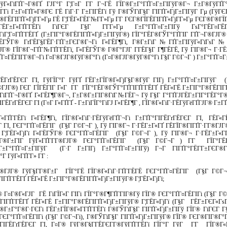
«ГїГҐГ¬Г®ГҐ ГЈГ°Г Г¦Г¤Г Г­Г Г¬ГЁ ГЇГ®Г±Г°ГҐГ¤Г±ГІГўГ®Г¬ Г±Г®ГўГҐГ°Г
і Г±Г¤ГҐГ«Г®ГЄ ГЁ ГіГ·Г Г±ГІГЁГї Гў Г®ГЎГїГ§Г ГІГҐГ«ГјГ±ГІГўГ Гµ (ГўГЄГ«
ГЁГІГҐГ«ГјГ­Г»Гµ ГЁ Г¦ГЁГ«ГЁГ№Г­Г»Гµ Г­Г ГЄГ®ГЇГЁГІГҐГ«ГјГ­Г»Гµ ГЄГ®Г®ГЇГҐ
·ГЁГ±Г«ГҐГ­ГЁГї ГіГЄГ Г§Г Г­Г­Г»Гµ Г±Г°ГҐГ¤Г±ГІГў ГѕГ°ГЁГ¤ГЁГ
іГ¦Г¤ГҐГ­ГЁГҐ (Г±ГІГ°Г®ГЁГІГҐГ«ГјГ±ГІГўГ®) ГЇГ°ГЁГ®ГЎГ°ГҐГІГ ГҐГ¬Г®ГЈГ
ЁГЎГ® ГґГЁГ§ГЁГ·ГҐГ±ГЄГ®Г¬Гі Г«ГЁГ¶Гі, Г®Г±ГіГ№ГҐГ±ГІГўГ«ГїГѕГ№ГҐГ
Г® ГЇГ®Г¬ГҐГ№ГҐГ­ГЁГї, Г«ГЁГЎГ® Г®Г°ГЈГ Г­ГЁГ§Г Г¶ГЁГЁ, Гў ГІГ®Г¬ Г·ГЁ
Г¤ГЁГІГ­Г®Г¬Гі Г¤Г®ГЈГ®ГўГ®Г°Гі (Г¤Г®ГЈГ®ГўГ®Г°Гі Г§Г Г©Г¬Г ) Г±Г°ГҐГ¤Г±Г
ІГЁГґГЁГЄГ ГІ, ГўГЇГ°Г ГўГҐ ГЁГ±ГЇГ®Г«ГјГ§Г®ГўГ ГІГј Г±Г°ГҐГ¤Г±ГІГўГ (
®ГЈГ®) ГЄГ ГЇГЁГІГ Г«Г Г­Г ГЇГ°ГЁГ®ГЎГ°ГҐГІГҐГ­ГЁГҐ ГЁГ«ГЁ Г±ГІГ°Г®ГЁГІГ
ГїГҐГ¬Г®ГҐ Г«ГЁГ¶Г®Г¬, Г±Г®Г±ГІГ®ГїГ№ГЁГ¬ Гў Г§Г Г°ГҐГЈГЁГ±ГІГ°ГЁГ°Г®Г
ЁГґГЁГЄГ ГІ (Г¤Г Г«ГҐГҐ - Г±ГіГЇГ°ГіГЈ Г«ГЁГ¶Г , ГЇГ®Г«ГіГ·ГЁГўГёГҐГЈГ® Г±ГҐ
«ГҐГ­ГЁГї Г«ГЁГ¶Гі, ГЇГ®Г«ГіГ·ГЁГўГёГҐГ¬Гі Г±ГҐГ°ГІГЁГґГЁГЄГ ГІ, ГЁГ«Г
 ГІ, ГЄГ°ГҐГ¤ГЁГІГ (Г§Г Г©Г¬Г ), Гў ГІГ®Г¬ Г·ГЁГ±Г«ГҐ ГЁГЇГ®ГІГҐГ·Г­Г®ГЈГ
 Г¦ГЁГ«ГјГї Г«ГЁГЎГ® ГЄГ°ГҐГ¤ГЁГІГ (Г§Г Г©Г¬Г ), Гў ГІГ®Г¬ Г·ГЁГ±Г«ГҐ 
Г¤Г®Г±ГІГ ГўГ«ГҐГ­Г­Г®ГЈГ® ГЄГ°ГҐГ¤ГЁГІГ (Г§Г Г©Г¬Г ) Г­Г ГЇГ°ГЁГ
ї Г±Г°ГҐГ¤Г±ГІГўГ (Г·Г Г±ГІГј Г±Г°ГҐГ¤Г±ГІГў) Г¬Г ГІГҐГ°ГЁГ­Г±ГЄГ®Г
Г ГўГ«ГҐГ­Г» Г­Г :
јГ­Г®ГЈГ® ГўГ§Г­Г®Г±Г ГЇГ°ГЁ ГЇГ®Г«ГіГ·ГҐГ­ГЁГЁ ГЄГ°ГҐГ¤ГЁГІГ (Г§Г Г©Г
ІГҐГ­ГЁГҐ ГЁГ«ГЁ Г±ГІГ°Г®ГЁГІГҐГ«ГјГ±ГІГўГ® Г¦ГЁГ«ГјГї;
 Г¤Г®Г«ГЈГ ГЁ ГіГЇГ«Г ГІГі ГЇГ°Г®Г¶ГҐГ­ГІГ®Гў ГЇГ® ГЄГ°ГҐГ¤ГЁГІГі (Г§Г Г©
ГІГҐГ­ГЁГҐ ГЁГ«ГЁ Г±ГІГ°Г®ГЁГІГҐГ«ГјГ±ГІГўГ® Г¦ГЁГ«ГјГї (Г§Г ГЁГ±ГЄГ«ГѕГ
±Г°Г®Г·ГЄГі ГЁГ±ГЇГ®Г«Г­ГҐГ­ГЁГї Г®ГЎГїГ§Г ГІГҐГ«ГјГ±ГІГў ГЇГ® ГіГЄГ Г§Г
 ГЄГ°ГҐГ¤ГЁГІГі (Г§Г Г©Г¬Гі), Г®ГЎГїГ§Г ГІГҐГ«ГјГ±ГІГўГ® ГЇГ® ГЄГ®ГІГ®Г°
°ГІГЁГґГЁГЄГ ГІ, Г¤Г® ГўГ®Г§Г­ГЁГЄГ­Г®ГўГҐГ­ГЁГї ГЇГ°Г ГўГ Г­Г ГЇГ®Г«Г