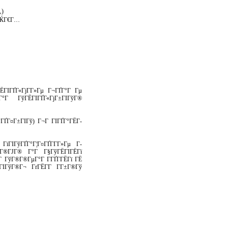
‚)
ГЌГ€Г…
ГІГҐГ«ГјГ­Г»Гµ Г¬ГҐГ°Г Гµ
Г ГўГЁГІГҐГ«ГјГ±ГІГўГ®
°ГҐГ¤Г±ГІГў) Г¬Г ГІГҐГ°ГЁГ­
іГІГўГҐГ°Г¦Г¤ГҐГ­Г­Г»Гµ Г­
­Г®ГЈГ® Г°Г Г§ГўГЁГІГЁГї
ГўГ®Г®ГµГ°Г Г­ГҐГ­ГЁГї ГЁ
ІГўГ®Г¬ ГґГЁГ­Г Г­Г±Г®Гў