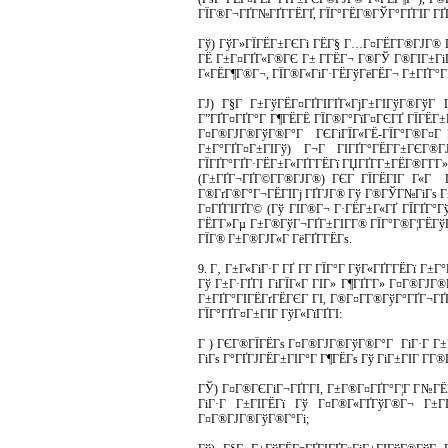
ГЇГ®Г¬ГҐГ№ГҐГ­ГЁГҐ, ГЇГ°ГЁГ®ГЎГ°ГҐГІГ ГҐ
Гў) ГўГ»ГЇГЁГ±ГЄГі ГЁГ§ Г…Г¤ГЁГ­Г®ГЈГ® Г
ГЁ Г±Г¤ГҐГ«Г®ГЄ Г± Г­ГЁГ¬ Г®ГЎ Г®ГІГ±Гі
Г«ГЁГ¶Г®Г¬, ГЇГ®Г«ГіГ·ГЁГўГёГЁГ¬ Г±ГҐГ°Г
ГЈ) Г§Г Г±ГўГЁГ¤ГҐГІГҐГ«ГјГ±ГІГўГ®ГўГ 
Г”ГҐГ¤ГҐГ°Г Г¶ГЁГЁ ГЇГ®Г°ГїГ¤ГЄГҐ ГЇГЁГ±
Г¤Г®ГЈГ®ГўГ®Г°Г ГЄГіГЇГ«ГЁ-ГЇГ°Г®Г¤Г Г
Г±Г°ГҐГ¤Г±ГІГў) Г¬Г ГІГҐГ°ГЁГ­Г±ГЄГ®
ГЇГҐГ°ГҐГ·ГЁГ±Г«ГҐГ­ГЁГї ГЏГҐГ­Г±ГЁГ®Г­Г
(Г±ГҐГ¬ГҐГ©Г­Г®ГЈГ®) ГЄГ ГЇГЁГІГ Г«Г Г
Г®ГґГ®Г°Г¬ГЁГІГј ГҐГЈГ® Гў Г®ГЎГ№ГіГѕ Г±Г
Г¤ГҐГІГҐГ© (Гў ГІГ®Г¬ Г·ГЁГ±Г«ГҐ ГЇГҐГ°
ГЁГ­Г»Гµ Г±Г®ГўГ¬ГҐГ±ГІГ­Г® ГЇГ°Г®Г¦ГЁГў
ГЇГ® Г±Г®ГЈГ«Г ГёГҐГ­ГЁГѕ.
9. Г‚ Г±Г«ГіГ·Г ГҐ Г­Г ГЇГ°Г ГўГ«ГҐГ­ГЁГї 
Гў Г±Г·ГҐГІ ГіГЇГ«Г ГІГ» Г¶ГҐГ­Г» Г¤Г®ГЈ
Г±ГҐГ°ГІГЁГґГЁГЄГ ГІ, Г®Г¤Г­Г®ГўГ°ГҐГ¬ГҐГ­
ГЇГ°ГҐГ¤Г±ГІГ ГўГ«ГїГҐГІ:
Г ) ГЄГ®ГЇГЁГѕ Г¤Г®ГЈГ®ГўГ®Г°Г ГіГ·Г Г±Г
ГіГѕ Г°ГҐГЈГЁГ±ГІГ°Г Г¶ГЁГѕ Гў ГіГ±ГІГ Г­Г®
ГЎ) Г¤Г®ГЄГіГ¬ГҐГ­ГІ, Г±Г®Г¤ГҐГ°Г¦Г Г№ГЁГ
ГіГ·Г Г±ГІГЁГї Гў Г¤Г®Г«ГҐГўГ®Г¬ Г±ГІ
Г¤Г®ГЈГ®ГўГ®Г°Гі;