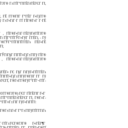
ҐГЈГ® Г±ГҐГ°ГІГЁГґГЁГЄГ ГІ,
 ГЁ Г­Г®ГІГ Г°ГЁГ Г«ГјГ­Г®
ў Г±Г«ГіГ·Г ГҐ ГЇГ®Г¤Г Г·ГЁ
 , ГЇГ®Г«ГіГ·ГЁГўГёГҐГЈГ®
 ГЇГ°ГҐГЎГ»ГўГ Г­ГЁГї, - Гў
ГЎГ°ГҐГІГҐГ­ГЁГѕ ГЁГ«ГЁ
ГІ;
ГЎГїГ§Г ГІГҐГ«ГјГ±ГІГў ГЇГ®
 , ГЇГ®Г«ГіГ·ГЁГўГёГҐГЈГ®
ўГЁГ« ГЄ Г§Г ГїГўГ«ГҐГ­ГЁГѕ
ҐГІГҐГ«ГјГ±ГІГўГ®ГўГ Г­Г Гў
ГЄГҐ, Г®Г¤Г­Г®ГўГ°ГҐГ¬ГҐГ­
ҐГ©Г­Г®ГЈГ®) ГЄГ ГЇГЁГІГ Г«Г
ГҐГ°ГІГЁГґГЁГЄГ ГІ, Г®Г¤Г­
Г°ГҐГ¤Г±ГІГ ГўГ«ГїГҐГІ:
®Г±ГіГ¤Г Г°Г±ГІГўГҐГ­Г­ГіГѕ
·ГҐГ±ГЄГ®ГЈГ® Г«ГЁГ¶Г
Г№ГҐГ­ГЁГї, Г­Г Г¦ГЁГ«Г®ГҐ