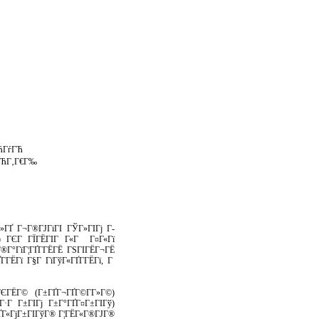
ЋГѓГЋ
ГЋГ‚Г€Г‰
ГҐ Г¬Г®ГЈГіГІ ГЎГ»ГІГј Г­
®) ГЄГ ГЇГЁГІГ Г«Г Г¤Г«Гї
®Г°ГїГ¦ГҐГ­ГЁГЁ ГЅГІГЁГ¬ГЁ
­ГЁГї Г§Г ГїГўГ«ГҐГ­ГЁГї, Г
ГЄГЁГ© (Г±ГҐГ¬ГҐГ©Г­Г»Г©)
·Г Г±ГІГј Г±Г°ГҐГ¤Г±ГІГў)
ҐГ«ГјГ±ГІГўГ® Г¦ГЁГ«Г®ГЈГ®