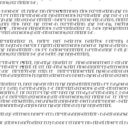
ЈГ®) ГЄГ ГЇГЁГІГ Г«Г ;
 Г¤Г®Г«ГЈГ ГЁ ГіГЇГ«Г ГІГі ГЇГ°Г®Г¶ГҐГ­ГІГ®Гў ГЇГ® ГЄГ°ГҐГ¤ГЁГІГі (Г§Г Г©
ЁГҐ Г°Г Г­ГҐГҐ ГЇГ°ГҐГ¤Г®Г±ГІГ ГўГ«ГҐГ­Г­Г®ГЈГ® ГЄГ°ГҐГ¤ГЁГІГ (Г§Г Г©Г¬Г ) Г
ГјГї (Г§Г ГЁГ±ГЄГ«ГѕГ·ГҐГ­ГЁГҐГ¬ ГёГІГ°Г ГґГ®Гў, ГЄГ®Г¬ГЁГ±Г±ГЁГ©, ГЇГҐГ­
јГ±ГІГў ГЇГ® ГіГЄГ Г§Г Г­Г­Г®Г¬Гі ГЄГ°ГҐГ¤ГЁГІГі (Г§Г Г©Г¬Гі)), Г®ГЎГ
Г¶Г , ГЇГ®Г«ГіГ·ГЁГўГёГҐГЈГ® Г±ГҐГ°ГІГЁГґГЁГЄГ ГІ, Г¤Г® ГўГ®Г§Г­ГЁГЄГ­
ҐГ°ГЁГ­Г±ГЄГ®ГЈГ® (Г±ГҐГ¬ГҐГ©Г­Г®ГЈГ®) ГЄГ ГЇГЁГІГ Г«Г .
ГҐГ°ГІГЁГґГЁГЄГ ГІ, ГўГЇГ°Г ГўГҐ Г«ГЁГ·Г­Г® Г«ГЁГЎГ® Г·ГҐГ°ГҐГ§ ГЇ
ГЁГ Г«ГјГ­Г»Г© Г®Г°ГЈГ Г­ ГЏГҐГ­Г±ГЁГ®Г­Г­Г®ГЈГ® ГґГ®Г­Г¤Г ГђГ®Г±Г±ГЁГ©Г
§Г ГїГўГ«ГҐГ­ГЁГҐГ¬ Г® Г°Г Г±ГЇГ®Г°ГїГ¦ГҐГ­ГЁГЁ Г±Г°ГҐГ¤Г±ГІГўГ Г¬ГЁ (Г·
Г®) ГЄГ ГЇГЁГІГ Г«Г (Г¤Г Г«ГҐГҐ - Г§Г ГїГўГ«ГҐГ­ГЁГҐ).
”ГҐГ¤ГҐГ°Г Г¶ГЁГЁ, ГўГ»ГҐГµГ ГўГёГЁГҐ Г­Г ГЇГ®Г±ГІГ®ГїГ­Г­Г®ГҐ Г¬ГҐГ±ГІ
ГҐГ¤ГҐГ°Г Г¶ГЁГЁ ГЁ Г­ГҐ ГЁГ¬ГҐГѕГ№ГЁГҐ ГЇГ®Г¤ГІГўГҐГ°Г¦Г¤ГҐГ­Г­Г®ГЈГ®
Г±ГІГ ГЇГ°ГҐГЎГ»ГўГ Г­ГЁГї Г­Г ГІГҐГ°Г°ГЁГІГ®Г°ГЁГЁ ГђГ®Г±Г±ГЁГ©Г±Г
±Г°ГҐГ¤Г±ГІГўГҐГ­Г­Г® Гў ГЏГҐГ­Г±ГЁГ®Г­Г­Г»Г© ГґГ®Г­Г¤ ГђГ®Г±Г±ГЁГ©Г±ГЄГ®Г©
ІГЁГґГЁГЄГ ГІ, ГіГЄГ Г§Г»ГўГ ГҐГІ Гў Г§Г ГїГўГ«ГҐГ­ГЁГЁ ГўГЁГ¤ Г°Г Г±ГµГ®Г¤
(Г·Г Г±ГІГј Г±Г°ГҐГ¤Г±ГІГў) Г¬Г ГІГҐГ°ГЁГ­Г±ГЄГ®ГЈГ® (Г±ГҐГ¬ГҐГ©Г­Г®ГЈ
®ГўГЁГ©, Г ГІГ ГЄГ¦ГҐ Г°Г Г§Г¬ГҐГ° ГіГЄГ Г§Г Г­Г­Г»Гµ Г±Г°ГҐГ¤Г±ГІГў. Г‚ Г±Г«Гі
ў) Г¬Г ГІГҐГ°ГЁГ­Г±ГЄГ®ГЈГ® (Г±ГҐГ¬ГҐГ©Г­Г®ГЈГ®) ГЄГ ГЇГЁГІГ Г«Г Г­Г ГЇГ°
ГЇГ®Г¬ГҐГ№ГҐГ­ГЁГї, Г®Г±ГіГ№ГҐГ±ГІГўГ«ГїГҐГ¬Г®ГҐ Г±ГіГЇГ°ГіГЈГ®Г¬ Г«ГЁГ¶
ІГ®ГїГІГҐГ«ГјГ±ГІГўГ® ГіГЄГ Г§Г»ГўГ ГҐГІГ±Гї Гў Г§Г ГїГўГ«ГҐГ­ГЁГЁ.
ГЇГЁГ±ГјГ¬ГҐГ­Г­Г®Г© ГґГ®Г°Г¬ГҐ Г± ГЇГ°ГҐГ¤ГєГїГўГ«ГҐГ­ГЁГҐГ¬ Г±Г«ГҐГ¤ГіГѕГ
ІГ (ГҐГЈГ® Г¤ГіГЎГ«ГЁГЄГ ГІ Гў Г±Г«ГіГ·Г ГҐ ГіГІГ°Г ГІГ» ГЁГ«ГЁ ГЇГ®Г°Г·ГЁ Г±