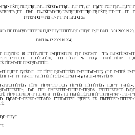
‹ГЂГ• ГЌГЂГЏГђГЂГ‚Г‹Г…ГЌГ€Гџ Г‘ГђГ…Г„Г‘Г’Г‚ (Г—ГЂГ‘Г’Г€ Г‘ГђГ…Г„Г‘Г’Г
ЉГЋГѓГЋ (Г‘Г…ГЊГ…Г‰ГЌГЋГѓГЋ) ГЉГЂГЏГ€Г’ГЂГ‹ГЂ ГЌГЂ Г“Г‹Г“Г—ГГ…
Г†Г€Г‹Г€Г™ГЌГ›Г• Г“Г‘Г‹ГЋГ‚Г€Г‰
Г®Г±ГІГ Г­Г®ГўГ«ГҐГ­ГЁГ© ГЏГ°Г ГўГЁГІГҐГ«ГјГ±ГІГўГ ГђГ” Г®ГІ 13.01.2009 N 20,
Г®ГІ 04.12.2009 N 994)
 ГІГјГҐГ© 10 Г”ГҐГ¤ГҐГ°Г Г«ГјГ­Г®ГЈГ® Г§Г ГЄГ®Г­Г "ГЋ Г¤Г®ГЇГ®Г«Г­ГЁ
Г®Г¤Г¤ГҐГ°Г¦ГЄГЁ Г±ГҐГ¬ГҐГ©, ГЁГ¬ГҐГѕГ№ГЁГµ Г¤ГҐГІГҐГ©" ГЏГ°
 ГЇГ®Г±ГІГ Г­Г®ГўГ«ГїГҐГІ:
Г»ГҐ ГЏГ°Г ГўГЁГ«Г Г­Г ГЇГ°Г ГўГ«ГҐГ­ГЁГї Г±Г°ГҐГ¤Г±ГІГў (Г·Г Г±ГІГЁ Г±Г
ІГ Г«Г Г­Г ГіГ«ГіГ·ГёГҐГ­ГЁГҐ Г¦ГЁГ«ГЁГ№Г­Г»Гµ ГіГ±Г«Г®ГўГЁГ©.
єГїГ±Г­ГҐГ­ГЁГї ГЇГ® ГЇГ®Г°ГїГ¤ГЄГі ГЇГ°ГЁГ¬ГҐГ­ГҐГ­ГЁГї ГЏГ°Г ГўГЁГ«, Г
ҐГ­ГЁГҐГ¬, Г¤Г ГҐГІ ГЊГЁГ­ГЁГ±ГІГҐГ°Г±ГІГўГ® Г°ГҐГЈГЁГ®Г­Г Г«ГјГ
Ё ГЇГ® Г±Г®ГЈГ«Г Г±Г®ГўГ Г­ГЁГѕ Г± ГЊГЁГ­ГЁГ±ГІГҐГ°Г±ГІГўГ®Г¬ Г§Г¤Г°Г 
ЁГї ГђГ®Г±Г±ГЁГ©Г±ГЄГ®Г© Г”ГҐГ¤ГҐГ°Г Г¶ГЁГЁ ГЁ ГЊГЁГ­ГЁГ±ГІГҐГ°Г±Г
ГЁ.
«ГјГ±ГІГўГ
ГЁ