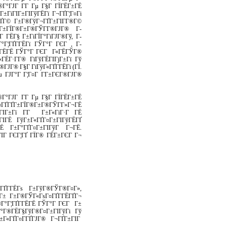
Г®Г°ГЈГ Г­Г Гµ Г§Г ГЇГЁГ±ГЁ
±ГіГІГ±ГІГўГЁГї Г¬ГҐГ¦Г¤Гі
ҐГ© Г±Г®ГўГ¬ГҐГ±ГІГ­Г®Г©
®Г±ГЇГ®Г±Г®ГЎГ­Г®ГЈГ® Г­
­ ГЁГ§ Г±ГіГЇГ°ГіГЈГ®Гў, Г­
°Г¦ГҐГ­ГЁГї ГЎГ°Г ГЄГ , Г­
ҐГ­ГЁГЁ ГЎГ°Г ГЄГ Г«ГЁГЎГ®
ГЁГ·Г­Г® ГїГўГЁГІГјГ±Гї Гў
ГЈГ® Г§Г ГїГўГ«ГҐГ­ГЁГї (ГЇ.
Гµ ГЈГ°Г Г¦Г¤Г Г­Г±ГЄГ®ГЈГ®
®Г°ГЈГ Г­Г Гµ Г§Г ГЇГЁГ±ГЁ
ГҐГҐГ±ГЇГ®Г±Г®ГЎГ­Г»Г¬ГЁ
ҐГІГ±Гї Г­Г Г±Г«ГіГ·Г ГЁ
ГІГЁ ГўГ±Г«ГҐГ¤Г±ГІГўГЁГҐ
ГЁ Г±Г°ГҐГ¤Г±ГІГўГ Г¬ГЁ.
 ГІГ ГЄГ¦ГҐ ГЇГ® ГЁГ±ГЄГ Г¬
ҐГ­ГЁГѕ Г±ГўГ®ГЎГ®Г¤Г»,
 Г± Г±Г®ГЎГ«ГѕГ¤ГҐГ­ГЁГҐГ¬
Г°Г¦ГҐГ­ГЁГЁ ГЎГ°Г ГЄГ Г±
Г°Г®ГЁГ§ГўГ®Г¤Г±ГІГўГі Гў
Г«ГҐГ¤Г­ГҐГЈГ® Г¬ГҐГ±ГІГ