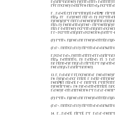
Г±ГіГЇГ°ГіГЈГ®Гў ГўГ­ГҐГ±ГҐГ­Г» Г¤ГҐГ­ГҐГ
ГЎГ Г­ГЄГ®Гў Г«ГЁГЎГ® ГЁГ­Г»Гµ ГЄГ°ГҐГ¤ГЁГ
Г…Г±Г«ГЁ Г¦ГҐ ГІГ°ГҐГІГјГЁ Г«ГЁГ¶Г ГЇГ°ГҐ
ГЁГµ Г­Г Г±ГўГ®ГҐ ГЁГ¬Гї Гў ГЄГ°ГҐГ¤ГЁГ
ГўГ®Г§ГўГ°Г ГІГҐ Г±Г®Г®ГІГўГҐГІГ±ГІГўГіГ
ГЁГѕ Гў Г®ГІГ¤ГҐГ«ГјГ­Г®Г¬ ГЇГ°Г®ГЁГ§ГўГ®
ГЁГї Г·Г«ГҐГ­Г®Гў ГЄГ°ГҐГ±ГІГјГїГ­Г±ГЄГ®Г
Г Г¬ ГЄГ°ГҐГ±ГІГјГїГ­Г±ГЄГ®ГЈГ® (ГґГҐГ°Г
(Гў Г°ГҐГ¤. ГЏГ®Г±ГІГ Г­Г®ГўГ«ГҐГ­ГЁГї ГЏГ
(Г±Г¬. ГІГҐГЄГ±ГІ Гў ГЇГ°ГҐГ¤Г»Г¤ГіГ№ГҐГ©
Г‚ГЄГ«Г Г¤Г», ГўГ­ГҐГ±ГҐГ­Г­Г»ГҐ Г±ГіГЇГ°
ГЁГµ Г¤ГҐГІГҐГ©, Гў Г±ГЁГ«Гі ГЇ. 5 Г±Г
ГіГ·ГЁГІГ»ГўГ ГІГјГ±Гї ГЇГ°ГЁ Г°Г Г§Г¤ГҐ
Г®Г±ГІГјГѕ Г±ГіГЇГ°ГіГЈГ®Гў.
13. Г‚ Г±Г«ГіГ·Г ГҐ, ГЄГ®ГЈГ¤Г Г®Г¤Г­Г®Гў
Г® ГўГ§Г»Г±ГЄГ Г­ГЁГЁ Г Г«ГЁГ¬ГҐГ­ГІГ®Г
Г®ГІГ¶ГҐ ГЁГ«ГЁ Г¬Г ГІГҐГ°ГЁ Г°ГҐГЎГҐГ­
ГўГ®ГЇГ°Г®Г± Г® ГўГ»Г¤ГҐГ«ГҐГ­ГЁГЁ ГіГЄ
Г±Г®ГўГ¬ГҐГ±ГІГ­Г®ГЈГ® Г°Г Г±Г±Г¬Г®ГІГ°ГҐ
(Гў Г°ГҐГ¤. ГЏГ®Г±ГІГ Г­Г®ГўГ«ГҐГ­ГЁГї ГЏГ
(Г±Г¬. ГІГҐГЄГ±ГІ Гў ГЇГ°ГҐГ¤Г»Г¤ГіГ№ГҐГ©
14. Г…Г±Г«ГЁ ГЇГ°ГЁ Г°Г Г±Г±Г¬Г®ГІГ°