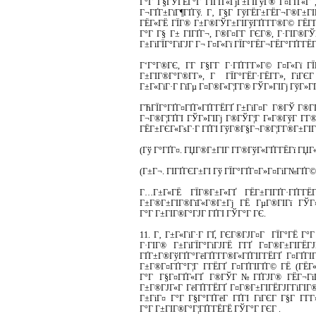
Г°Г Г§ГЎГЁГ°Г ГІГҐГ«ГјГ±ГІГўГ® Г¤ГҐГ«Г ,
Г¬ГҐГ±ГїГ¶ГҐГў. Г‚ Г§Г ГўГЁГ±ГЁГ¬Г®Г±ГІ
ГЁГ«ГЁ ГЇГ® Г±Г®ГЎГ±ГІГўГҐГ­Г­Г®Г© ГЁГ­
Г°Г Г§ Г± ГІГҐГ¬, Г®Г¤Г­Г ГЄГ®, Г·ГІГ®Г
Г±ГіГЇГ°ГіГЈГ Г¬ Г¤Г«Гї ГЇГ°ГЁГ¬ГЁГ°ГҐГ­ГЁГ
Г‘Г°Г®ГЄ, Г­Г Г§Г­Г Г·ГҐГ­Г­Г»Г© Г¤Г«Гї
Г±ГІГ®Г°Г®Г­Г», Г ГЇГ°ГЁГ·ГЁГ­Г», ГіГЄГ 
Г±Г«ГіГ·Г ГїГµ Г¤Г®Г«Г¦Г­Г® ГЎГ»ГІГј ГўГ»Г
ГЋГЇГ°ГҐГ¤ГҐГ«ГҐГ­ГЁГҐ Г±ГіГ¤Г Г®ГЎ Г®ГІГ
Г¬Г®Г¦ГҐГІ ГЎГ»ГІГј Г®ГЎГ¦Г Г«Г®ГўГ Г­Г®
ГЁГ±ГЄГ«ГѕГ·Г ГҐГІ ГўГ®Г§Г¬Г®Г¦Г­Г®Г±ГІГЁ Г
(Гў Г°ГҐГ¤. ГЏГ®Г±ГІГ Г­Г®ГўГ«ГҐГ­ГЁГї ГЏГ
(Г±Г¬. ГІГҐГЄГ±ГІ Гў ГЇГ°ГҐГ¤Г»Г¤ГіГ№ГҐГ©
Г…Г±Г«ГЁ ГЇГ®Г±Г«ГҐ ГЁГ±ГІГҐГ·ГҐГ­ГЁ
Г±Г®Г±ГІГ®ГїГ«Г®Г±Гј ГЁ ГµГ®ГІГї ГЎГ
Г°Г Г±ГІГ®Г°ГЈГ ГҐГІ ГЎГ°Г ГЄ.
11. Г‚ Г±Г«ГіГ·Г ГҐ, ГЄГ®ГЈГ¤Г ГЇГ°ГЁ Г°
Г·ГІГ® Г±ГіГЇГ°ГіГЈГЁ Г­ГҐ Г¤Г®Г±ГІГЁ
ГҐГ±Г®ГўГҐГ°ГёГҐГ­Г­Г®Г«ГҐГІГ­ГЁГҐ Г¤ГҐ
Г±Г®Г¤ГҐГ°Г¦Г Г­ГЁГҐ Г¤ГҐГІГҐГ© ГЁ (ГЁГ
Г°Г Г§Г¤ГҐГ«ГҐ Г®ГЎГ№ГҐГЈГ® ГЁГ¬ГіГ№
Г±Г®ГЈГ«Г ГёГҐГ­ГЁГҐ Г¤Г®Г±ГІГЁГЈГ­ГіГІГ®
Г±ГіГ¤ Г°Г Г§Г°ГҐГёГ ГҐГІ ГіГЄГ Г§Г Г­Г
Г°Г Г±ГІГ®Г°Г¦ГҐГ­ГЁГЁ ГЎГ°Г ГЄГ .