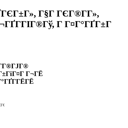
ГЄГ±Г», Г§Г ГЄГ®Г­Г»,
¬ГҐГ­ГІГ®Гў, Г Г¤Г°ГҐГ±Г
Г­Г®ГЈГ®
 Г±ГіГ¤Г Г¬ГЁ
Г°ГҐГ­ГЁГЁ
€Г€