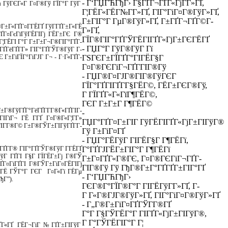
- Г‘ГЏГЋГђГ› Г§ГҐГ¬ГҐГ«ГјГ­Г»ГҐ,
Гµ ГўГЄГ«Г Г¤Г®Гў ГЇГ°Г ГўГ
Г¦ГЁГ«ГЁГ№Г­Г»ГҐ, ГІГ°ГіГ¤Г®ГўГ»ГҐ,
Г±ГІГ°Г ГµГ®ГўГ»ГҐ, Г±ГҐГ¬ГҐГ©Г­
Г±Г«ГҐГ¤Г­ГЁГҐ ГўГ­ГҐГ±Г«ГЁ
Г»ГҐ,
ГҐГ¤ГєГїГўГЁГІГј ГЁГ±ГЄ Г®
ГЇГ®ГІГ°ГҐГЎГЁГІГҐГ«ГјГ±ГЄГЁГҐ
¦ГЁГІ Г°Г Г±Г±Г¬Г®ГІГ°ГҐГ­
- ГЏГ°Г ГўГ®ГўГ Гї
ГҐГёГҐГ­Г» ГІГ°ГҐГЎГ®ГўГ Г­
Г±ГіГЇГ°ГіГЈГ Г¬ - Г·Г«ГҐГ­
ГЅГЄГ±ГЇГҐГ°ГІГЁГ§Г
Г¤Г®ГЄГіГ¬ГҐГ­ГІГ®Гў
- ГЏГ®Г¤ГЈГ®ГІГ®ГўГЄГ
ГЇГ°ГҐГІГҐГ­Г§ГЁГ©, ГЁГ±ГЄГ®Гў,
Г ГЇГҐГ«Г«ГїГ¶ГЁГ©,
ГЄГ Г±Г±Г Г¶ГЁГ©
±Г®ГўГҐГ°ГёГҐГ­Г­Г®Г«ГҐГІГ­
-
ГїГ¬ ГЁ Г­ГҐ Г¤Г®Г«Г¦Г­Г»
ГЏГ°ГҐГ¤Г±ГІГ ГўГЁГІГҐГ«ГјГ±ГІГўГ®
ІГ­Г®Г© Г±Г®ГЎГ±ГІГўГҐГ­Г­
Гў Г±ГіГ¤ГҐ
- ГЏГ°ГЁГўГ ГІГЁГ§Г Г¶ГЁГї,
ГҐГ­Г® ГІГ°ГҐГЎГ®ГўГ Г­ГЁГҐ
Г°ГҐГЈГЁГ±ГІГ°Г Г¶ГЁГї
ГўГ ГҐГІ Г§Г ГЇГЁГ±Гј Г®ГЎ
Г±Г¤ГҐГ«Г®ГЄ, Г¤Г®ГЄГіГ¬ГҐГ­
ҐГ¤ГіГҐГІ Г®ГЎГ±ГіГ¤ГЁГІГј
ГІГ®Гў Гў ГђГ®Г±Г°ГҐГҐГ±ГІГ°ГҐ
ГЁГЁ ГЎГ°Г ГЄГ Г¤Г«Гї ГЁГµ
- Г‘ГЏГЋГђГ›
ђГ”).
ГЄГ®Г°ГЇГ®Г°Г ГІГЁГўГ­Г»ГҐ, Г­
Г Г«Г®ГЈГ®ГўГ»ГҐ, ГІГ°ГіГ¤Г®ГўГ»ГҐ
- Г„Г®Г±ГіГ¤ГҐГЎГ­Г®ГҐ
Г°Г Г§ГЎГЁГ°Г ГІГҐГ«ГјГ±ГІГўГ®,
Г Г°ГЎГЁГІГ°Г Г¦
ГҐГ«ГҐ ГЁГ¬ГіГ№ГҐГ±ГІГўГ