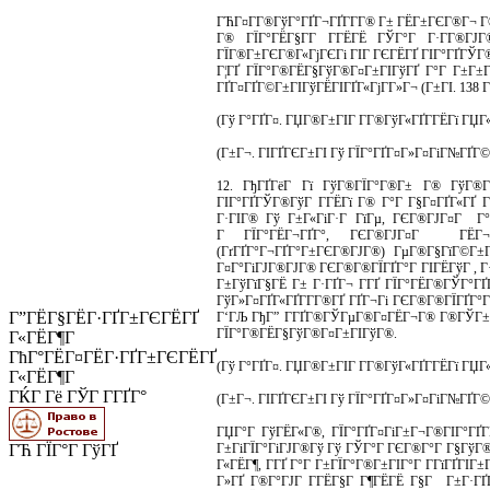
ГЋГ¤Г­Г®ГўГ°ГҐГ¬ГҐГ­Г­Г® Г± ГЁГ±ГЄГ®Г¬ Г®
Г® ГЇГ°ГЁГ§Г­Г Г­ГЁГЁ ГЎГ°Г Г·Г­Г®ГЈГ
ГЇГ®Г±ГЄГ®Г«ГјГЄГі ГІГ ГЄГЁГҐ ГІГ°ГҐГЎГ®Г
Г¦ГҐ ГЇГ°Г®ГЁГ§ГўГ®Г¤Г±ГІГўГҐ Г°Г Г±Г±
ГҐГ¤ГҐГ©Г±ГІГўГЁГІГҐГ«ГјГ­Г»Г¬ (Г±ГІ. 138 
(Гў Г°ГҐГ¤. ГЏГ®Г±ГІГ Г­Г®ГўГ«ГҐГ­ГЁГї ГЏГ
(Г±Г¬. ГІГҐГЄГ±ГІ Гў ГЇГ°ГҐГ¤Г»Г¤ГіГ№ГҐГ©
12. ГђГҐГёГ Гї ГўГ®ГЇГ°Г®Г± Г® ГўГ®Г
ГІГ°ГҐГЎГ®ГўГ Г­ГЁГї Г® Г°Г Г§Г¤ГҐГ«ГҐ
Г·ГІГ® Гў Г±Г«ГіГ·Г ГїГµ, ГЄГ®ГЈГ¤Г Г°
Г ГЇГ°ГЁГ¬ГҐГ°, ГЄГ®ГЈГ¤Г ГЁГ¬ГіГ№
(ГґГҐГ°Г¬ГҐГ°Г±ГЄГ®ГЈГ®) ГµГ®Г§ГїГ©Г±Г
Г¤Г°ГіГЈГ®ГЈГ® ГЄГ®Г®ГЇГҐГ°Г ГІГЁГўГ , Г·
Г±ГўГїГ§ГЁ Г± Г·ГҐГ¬ Г­ГҐ ГЇГ°ГЁГ®ГЎГ°Г
ГўГ»Г¤ГҐГ«ГҐГ­Г­Г®ГҐ ГҐГ¬Гі ГЄГ®Г®ГЇГҐГ°Г 
Г”ГЁГ§ГЁГ·ГҐГ±ГЄГЁГҐ
Г‘ГЉ ГђГ” Г­ГҐГ®ГЎГµГ®Г¤ГЁГ¬Г® Г®ГЎГ±Гі
ГЇГ°Г®ГЁГ§ГўГ®Г¤Г±ГІГўГ®.
Г«ГЁГ¶Г
ГћГ°ГЁГ¤ГЁГ·ГҐГ±ГЄГЁГҐ
(Гў Г°ГҐГ¤. ГЏГ®Г±ГІГ Г­Г®ГўГ«ГҐГ­ГЁГї ГЏГ
Г«ГЁГ¶Г
ГЌГ Гё ГЎГ Г­ГҐГ°
(Г±Г¬. ГІГҐГЄГ±ГІ Гў ГЇГ°ГҐГ¤Г»Г¤ГіГ№ГҐГ©
ГЏГ°Г ГўГЁГ«Г®, ГЇГ°ГҐГ¤ГіГ±Г¬Г®ГІГ°ГҐГ
Г±ГіГЇГ°ГіГЈГ®Гў Гў ГЎГ°Г ГЄГ®Г°Г Г§ГўГ®Г
ГЋ ГЇГ°Г ГўГҐ
Г«ГЁГ¶, Г­ГҐ Г°Г Г±ГЇГ°Г®Г±ГІГ°Г Г­ГїГҐГІГ±
Г»ГҐ Г®Г°ГЈГ Г­ГЁГ§Г Г¶ГЁГЁ Г§Г Г±Г·Г