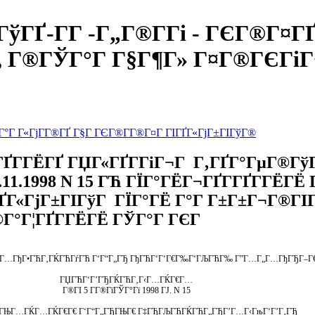
ГҐ-Г­Г -Г„Г®Г­Гі - ГЄГ®Г¤ГҐ
, Г®ГЎГ°Г Г§Г¶Г» Г¤Г®ГЄГіГ
Г°Г Г«ГјГ­Г®ГҐ Г§Г ГЄГ®Г­Г®Г¤Г ГІГҐГ«ГјГ±ГІГўГ®
ҐГ­ГЁГҐ ГЏГ«ГҐГ­ГіГ¬Г Г‚ГҐГ°ГµГ®Гў
.11.1998 N 15 ГЋ ГЇГ°ГЁГ¬ГҐГ­ГҐГ­ГЁГЁ
ҐГ«ГјГ±ГІГўГ ГЇГ°ГЁ Г°Г Г±Г±Г¬Г®ГІ
®Г°Г¦ГҐГ­ГЁГЁ ГЎГ°Г ГЄГ
Г…ГђГ•ГЋГ‚ГЌГЋГѓГЋ Г‘Г“Г„ГЂ ГђГЋГ‘Г‘Г€Г‰Г‘ГЉГЋГ‰ Г”Г…Г„Г…ГђГЂГ–Г
ГЏГЋГ‘Г’ГЂГЌГЋГ‚Г‹Г…ГЌГ€Г…
Г®ГІ 5 Г­Г®ГїГЎГ°Гї 1998 ГЈ. N 15
ГЊГ…ГЌГ…ГЌГ€Г€ Г‘Г“Г„ГЂГЊГ€ Г‡ГЂГЉГЋГЌГЋГ„ГЂГ’Г…Г‹ГњГ‘Г’Г‚ГЂ