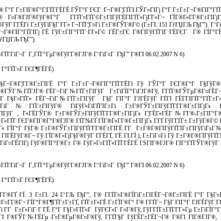
 Г°Г Г±ГІГ®Г°Г¦ГҐГ­ГЁГЁ ГЎГ°Г ГЄГ Г¬Г®Г¦ГҐГІ ГЎГ»ГІГј Г°Г Г±Г±Г¬Г®ГІГ°ГҐГ
® Г¤Г®ГЈГ®ГўГ®Г°Г Г­ГҐГ¤ГҐГ©Г±ГІГўГЁГІГҐГ«ГјГ­Г»Г¬ ГЇГ®Г«Г­Г®Г±ГІГј
ўГ Г­ГЁГї Г±ГўГїГ§Г Г­Г» Г¬ГҐГ¦Г¤Гі Г±Г®ГЎГ®Г© (Г±ГІ. 151 ГѓГЏГЉ ГђГ”). Г‘Гі
Г¬Г®ГІГ°ГҐГІГј ГЁ ГўГ±ГІГ°ГҐГ·Г­Г»Г© ГЁГ±ГЄ Г®ГІГўГҐГІГ·ГЁГЄГ Г® ГЇГ°Г
ГѓГЏГЉ ГђГ”).
«ГҐГ­ГіГ¬Г Г‚ГҐГ°ГµГ®ГўГ­Г®ГЈГ® Г‘ГіГ¤Г ГђГ” Г®ГІ 06.02.2007 N 6)
 Г°ГҐГ¤Г ГЄГ¶ГЁГЁ)
§Г¬Г®Г¦Г­Г®Г±ГІГЁ Г°Г Г±Г±Г¬Г®ГІГ°ГҐГ­ГЁГї Гў ГЎГ°Г ГЄГ®Г°Г Г§ГўГ®Г
 Г®ГЎГ№ГҐГЈГ® ГЁГ¬ГіГ№ГҐГ±ГІГўГ Г±ГіГЇГ°ГіГЈГ®Гў, Г­ГҐГ®ГЎГµГ®Г¤ГЁГ¬Г
Г Г§Г¤ГҐГ« ГЁГ¬ГіГ№ГҐГ±ГІГўГ Г§Г ГІГ°Г ГЈГЁГўГ ГҐГІ ГЁГ­ГІГҐГ°ГҐГ±Г» 
ГҐГ±ГІГўГ® ГїГўГ«ГїГҐГІГ±Гї Г±Г®ГЎГ±ГІГўГҐГ­Г­Г®Г±ГІГјГѕ ГЄГ°
ІГўГ , Г«ГЁГЎГ® Г±Г®ГЎГ±ГІГўГҐГ­Г­Г®Г±ГІГјГѕ Г¦ГЁГ«ГЁГ№Г­Г®-Г±ГІГ°Г®
Г«ГҐГ­ ГЄГ®ГІГ®Г°Г®ГЈГ® ГҐГ№ГҐ ГЇГ®Г«Г­Г®Г±ГІГјГѕ Г­ГҐ ГўГ­ГҐГ± Г±ГўГ®Г© 
ҐГ« ГЇГ°Г ГўГ® Г±Г®ГЎГ±ГІГўГҐГ­Г­Г®Г±ГІГЁ Г­Г Г±Г®Г®ГІГўГҐГІГ±ГІГўГіГѕ
ГІГЁГўГ®Г¬ Гў ГЇГ®Г«ГјГ§Г®ГўГ Г­ГЁГҐ, ГЁ ГІ.ГЇ.), Г±ГіГ¤Гі Гў Г±Г®Г®ГІГўГҐГІ
Г¤ГЁГІГј ГўГ®ГЇГ°Г®Г± Г® ГўГ»Г¤ГҐГ«ГҐГ­ГЁГЁ ГЅГІГ®ГЈГ® ГІГ°ГҐГЎГ®ГўГ Г­
«ГҐГ­ГіГ¬Г Г‚ГҐГ°ГµГ®ГўГ­Г®ГЈГ® Г‘ГіГ¤Г ГђГ” Г®ГІ 06.02.2007 N 6)
 Г°ГҐГ¤Г ГЄГ¶ГЁГЁ)
­Г­Г®ГҐ ГЇ. 3 Г±ГІ. 24 Г‘ГЉ ГђГ”, Г® Г­ГҐГ¤Г®ГЇГіГ±ГІГЁГ¬Г®Г±ГІГЁ Г°Г Г
¤Г­Г®Г¬ ГЇГ°Г®Г¶ГҐГ±Г±ГҐ, ГҐГ±Г«ГЁ Г±ГЇГ®Г° Г® Г­ГҐГ¬ Г§Г ГІГ°Г ГЈГЁГўГ ГҐ
Гї Г­Г Г±Г«ГіГ·Г ГЁ Г°Г Г§Г¤ГҐГ«Г ГўГЄГ«Г Г¤Г®Гў, ГўГ­ГҐГ±ГҐГ­Г­Г»Гµ Г±ГіГЇГ°
ҐГІ Г®ГЎГ№ГЁГµ Г¤Г®ГµГ®Г¤Г®Гў, Г­ГҐГ§Г ГўГЁГ±ГЁГ¬Г® Г®ГІ ГІГ®ГЈГ®, 