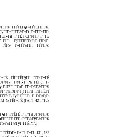
ЈГ® Г­ГҐГЁГ§ГўГҐГ±ГІГ­Г®,
ГўГҐГ±ГІГ­Г®Г¬Гі Г¬ГҐГ±ГІГі
 Г±Г«ГіГ·Г ГҐ, ГЄГ®ГЈГ¤Г Г±
±ГІГі Г¦ГЁГІГҐГ«ГјГ±ГІГўГ
- ГЇГ® Г¬ГҐГ±ГІГі ГҐГЈГ®
ГЁ, ГЇГ°ГЁГ§Г­Г Г­Г­Г»Г¬ГЁ
Г°ГіГЈГ®Гў Г®ГЎГ№ГЁГµ Г­
ў ГЈГ°Г Г¦Г¤Г Г­Г±ГЄГ®ГЈГ®
®Г°Г®ГЈГ® Гў ГІГҐГ·ГҐГ­ГЁГҐ
ҐГЎГ»ГўГ Г­ГЁГї, Г±ГіГ¤ГјГї
ГіГѕГ№ГЁГ¬ГЁ (Г±ГІ. 42 ГѓГЉ
ЁГ§Г­Г Г­ГЁГЁ Г¤Г°ГіГЈГ®ГЈГ®
Г­ГїГІГЁГЁ ГЁГ±ГЄГ®ГўГ®ГЈГ®
Г®Г±Г­Г®ГўГ Г­ГЁГїГµ.
­ГЁГїГ¬ Г±ГІ. Г±ГІ. 131, 132