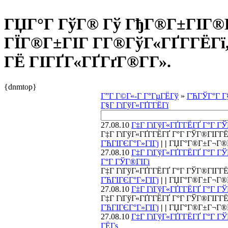
ГЏГ°Г ГўГ® Гў ГђГ®Г±ГІГ®Гў
ГЇГ®Г±ГІГ Г­Г®ГўГ«ГҐГ­ГЁГї
ГЁ ГІГҐГ«ГҐГґГ®Г­Г».
{dnmtop}
Г”Г Г©Г«-Г Г°ГµГЁГў
»
ГЋГЎГ°Г Г
Г§Г ГїГўГ«ГҐГ­ГЁГї
27.08.10
Г‡Г ГїГўГ«ГҐГ­ГЁГҐ Г°Г Г
Г‡Г ГїГўГ«ГҐГ­ГЁГҐ Г°Г ГЎГ®ГІГ­Г
ГЋГІГЄГ°Г»ГІГј
|
|
ГЏГ°Г®Г±Г¬Г®Г
27.08.10
Г‡Г ГїГўГ«ГҐГ­ГЁГҐ Г°Г Г
Г°Г ГЎГ®ГІГі
Г‡Г ГїГўГ«ГҐГ­ГЁГҐ Г°Г ГЎГ®ГІГ­Г
ГЋГІГЄГ°Г»ГІГј
|
|
ГЏГ°Г®Г±Г¬Г®Г
27.08.10
Г‡Г ГїГўГ«ГҐГ­ГЁГҐ Г°Г Г
Г‡Г ГїГўГ«ГҐГ­ГЁГҐ Г°Г ГЎГ®ГІГ­Г
ГЋГІГЄГ°Г»ГІГј
|
|
ГЏГ°Г®Г±Г¬Г®Г
27.08.10
Г‡Г ГїГўГ«ГҐГ­ГЁГҐ Г°Г Г
ГЁГѕ