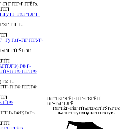
Гі Г¦ГҐГ«Г Г­ГЁГѕ.
ІГў Г­Г Г®Г°ГЈГ Г­
 Г®Г°ГЈГ Г­
Г¬ Гў Г±Г«ГіГ¦ГҐГЎГ­
«ГіГ¦ГҐГЎГ­ГіГѕ
№ГҐГЈГ®) Г® Г­
ГҐГ«Гї Г® ГҐГЈГ®
) Г® Г­
ГҐГ«Гї Г® ГҐГЈГ®
ГћГ°ГЁГ¤ГЁГ·ГҐГ±ГЄГЁГҐ
ѕ ГЇГ®
ГіГ±Г«ГіГЈГЁ
ГћГ°ГЁГ¤ГЁГ·ГҐГ±ГЄГ®ГҐ ГЎГѕГ°Г®
ГІГ°ГіГ¤Г®ГўГ»Г¬
В«ГЏГ°Г ГўГ®ГђГ®Г±ГІГ®ГўВ»
 Г­ГҐГ­ГЁГї