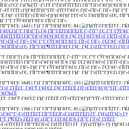
ЇГіГ±ГЄГ ГѕГ№ГҐГ¬Гі Г­Г Г°ГіГёГҐГ­ГЁГї ГІГ°ГіГ¤Г®ГўГ®ГЈГ®
Г¬ГҐ Г­ГҐГ±ГўГ®ГҐГўГ°ГҐГ¬ГҐГ­Г­Г®Г© ГўГ»ГЇГ«Г ГІГ» Г§Г Г°
ГЁ Г§Г Г­ГҐГЁГ±ГЇГ®Г«ГјГ§Г®ГўГ Г­Г­Г»Г© Г®ГІГЇГіГ±ГЄ, ГЇГ
Г§Г Г°Г ГЎГ®ГІГ­Г®Г© ГЇГ«Г ГІГ».
ІГ°Г®Гў: 1443
|
Г‡Г ГЈГ°ГіГ§Г®ГЄ: 84
|
°Г®ГЄГіГ°Г ГІГіГ°Гі Г® ГЇГ°ГЁГ­ГїГІГЁГЁ Г¬ГҐГ° ГЄ Г°Г ГЎГ®Г
ГіГёГҐГ­ГЁГї ГІГ°ГіГ¤Г®ГўГ®ГЈГ® Г§Г ГЄГ®Г­Г®Г¤Г ГІГҐГ«ГјГ
ўГ»ГЇГ«Г ГІГ» Г§Г Г°Г ГЎГ®ГІГ­Г®Г© ГЇГ«Г ГІГ», ГЄГ®Г¬ГЇГҐ
®ГІГЇГіГ±ГЄ, ГЇГ°Г®Г¶ГҐГ­ГІГ®Гў Г§Г Г§Г Г¤ГҐГ°Г¦ГЄГі ГўГ»
Г°Г ГІГіГ°Гі Г® ГЇГ°ГЁГ­ГїГІГЁГЁ Г¬ГҐГ° ГЄ Г°Г ГЎГ®ГІГ®Г¤Г Г
ГіГёГҐГ­ГЁГї ГІГ°ГіГ¤Г®ГўГ®ГЈГ® Г§Г ГЄГ®Г­Г®Г¤Г ГІГҐГ«ГјГ
ўГ»ГЇГ«Г ГІГ» Г§Г Г°Г ГЎГ®ГІГ­Г®Г© ГЇГ«Г ГІГ», ГЄГ®Г¬ГЇГҐ
®ГІГЇГіГ±ГЄ, ГЇГ°Г®Г¶ГҐГ­ГІГ®Гў Г§Г Г§Г Г¤ГҐГ°Г¦ГЄГі ГўГ»
ІГ°Г®Гў: 1849
|
Г‡Г ГЈГ°ГіГ§Г®ГЄ: 193
|
 Г¦Г¤Г Г­ГЁГ­Г Г®ГЎ Г®ГЄГ Г§Г Г­ГЁГЁ ГҐГ¤ГЁГ­Г®ГўГ°ГҐГ¬ГҐГ­
Г¬Г®Г№ГЁ
­ГЁГ­Г Г®ГЎ Г®ГЄГ Г§Г Г­ГЁГЁ ГҐГ¤ГЁГ­Г®ГўГ°ГҐГ¬ГҐГ­Г­Г®Г© Г
ІГ°Г®Гў: 1366
|
Г‡Г ГЈГ°ГіГ§Г®ГЄ: 85
|
ГґГ®Г°Г¬Г«ГҐГ­ГЁГҐ ГЇГ°ГЁГЈГ«Г ГёГҐГ­ГЁГї Г­Г ГўГєГҐГ§Г¤ Гў
 Г¶ГЁГѕ ГЁГ­Г®Г±ГІГ°Г Г­Г­Г®ГЈГ® ГЈГ°Г Г¦Г¤Г Г­ГЁГ­Г
¬Г«ГҐГ­ГЁГҐ ГЇГ°ГЁГЈГ«Г ГёГҐГ­ГЁГї Г­Г ГўГєГҐГ§Г¤ Гў ГђГ®