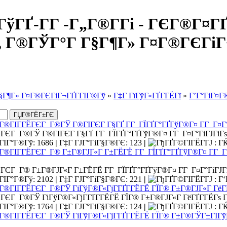
ГҐ-Г­Г -Г„Г®Г­Гі - ГЄГ®Г¤ГҐ
, Г®ГЎГ°Г Г§Г¶Г» Г¤Г®ГЄГіГ
§Г¶Г» Г¤Г®ГЄГіГ¬ГҐГ­ГІГ®Гў
»
Г‡Г ГїГўГ«ГҐГ­ГЁГї
»
Г’Г°ГіГ¤Г
ЎГ®ГІГ­ГЁГЄГ Г®ГЎ Г®ГІГЄГ Г§ГҐ Г­Г ГЇГҐГ°ГҐГўГ®Г¤ Г­Г Г¤Г°
ЁГЄГ Г®ГЎ Г®ГІГЄГ Г§ГҐ Г­Г ГЇГҐГ°ГҐГўГ®Г¤ Г­Г Г¤Г°ГіГЈГіГѕ
ІГ°Г®Гў: 1686
|
Г‡Г ГЈГ°ГіГ§Г®ГЄ: 123
|
ЎГ®ГІГ­ГЁГЄГ Г® Г±Г®ГЈГ«Г Г±ГЁГЁ Г­Г ГЇГҐГ°ГҐГўГ®Г¤ Г­Г Г
ЁГЄГ Г® Г±Г®ГЈГ«Г Г±ГЁГЁ Г­Г ГЇГҐГ°ГҐГўГ®Г¤ Г­Г Г¤Г°ГіГЈГі
ІГ°Г®Гў: 2102
|
Г‡Г ГЈГ°ГіГ§Г®ГЄ: 221
|
ЎГ®ГІГ­ГЁГЄГ Г®ГЎ ГіГўГ®Г«ГјГ­ГҐГ­ГЁГЁ ГЇГ® Г±Г®ГЈГ«Г ГёГ
ЁГЄГ Г®ГЎ ГіГўГ®Г«ГјГ­ГҐГ­ГЁГЁ ГЇГ® Г±Г®ГЈГ«Г ГёГҐГ­ГЁГѕ Г
ІГ°Г®Гў: 1764
|
Г‡Г ГЈГ°ГіГ§Г®ГЄ: 124
|
ЎГ®ГІГ­ГЁГЄГ Г®ГЎ ГіГўГ®Г«ГјГ­ГҐГ­ГЁГЁ ГЇГ® Г±Г®ГЎГ±ГІГўГҐ