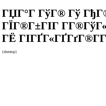
ГЏГ°Г ГўГ® Гў ГђГ®
ГЇГ®Г±ГІГ Г­Г®ГўГ
ГЁ ГІГҐГ«ГҐГґГ®Г­Г
{dnmtop}