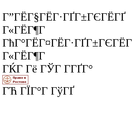
Г”ГЁГ§ГЁГ·ГҐГ±ГЄГЁГҐ
Г«ГЁГ¶Г
ГћГ°ГЁГ¤ГЁГ·ГҐГ±ГЄГЁГ
Г«ГЁГ¶Г
ГЌГ Гё ГЎГ Г­ГҐГ°
ГЋ ГЇГ°Г ГўГҐ