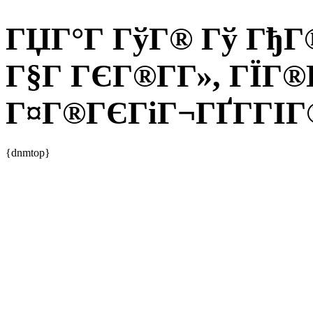
ГЏГ°Г ГўГ® Гў ГђГ®
Г§Г ГЄГ®Г­Г», ГЇГ®
Г¤Г®ГЄГіГ¬ГҐГ­ГІГ®
{dnmtop}