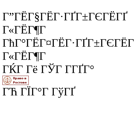
Г”ГЁГ§ГЁГ·ГҐГ±ГЄГЁГҐ
Г«ГЁГ¶Г
ГћГ°ГЁГ¤ГЁГ·ГҐГ±ГЄГЁГ
Г«ГЁГ¶Г
ГЌГ Гё ГЎГ Г­ГҐГ°
ГЋ ГЇГ°Г ГўГҐ