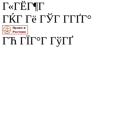
Г«ГЁГ¶Г
ГЌГ Гё ГЎГ Г­ГҐГ°
ГЋ ГЇГ°Г ГўГҐ