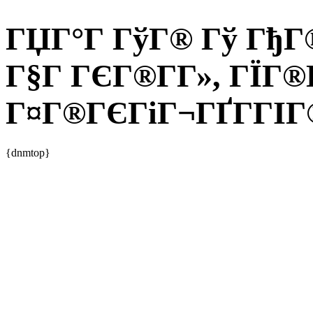
ГЏГ°Г ГўГ® Гў ГђГ®
Г§Г ГЄГ®Г­Г», ГЇГ®
Г¤Г®ГЄГіГ¬ГҐГ­ГІГ®
{dnmtop}