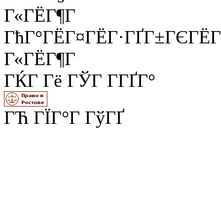
Г«ГЁГ¶Г
ГћГ°ГЁГ¤ГЁГ·ГҐГ±ГЄГЁГ
Г«ГЁГ¶Г
ГЌГ Гё ГЎГ Г­ГҐГ°
ГЋ ГЇГ°Г ГўГҐ