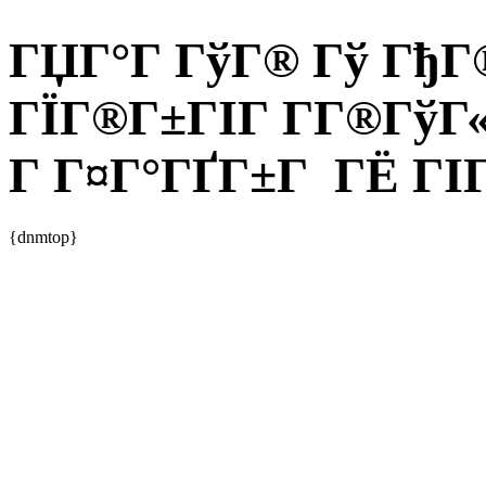
ГЏГ°Г ГўГ® Гў ГђГ®
ГЇГ®Г±ГІГ Г­Г®ГўГ«
Г Г¤Г°ГҐГ±Г ГЁ ГІГ
{dnmtop}