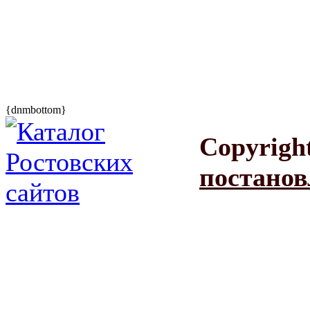
{dnmbottom}
Copyrigh
постанов