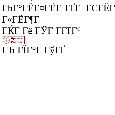
ГћГ°ГЁГ¤ГЁГ·ГҐГ±ГЄГЁГ
Г«ГЁГ¶Г
ГЌГ Гё ГЎГ Г­ГҐГ°
ГЋ ГЇГ°Г ГўГҐ