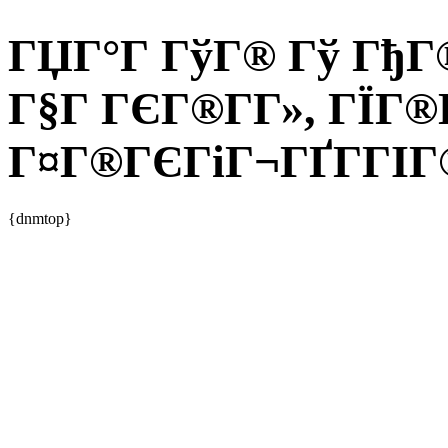
ГЏГ°Г ГўГ® Гў ГђГ®
Г§Г ГЄГ®Г­Г», ГЇГ®
Г¤Г®ГЄГіГ¬ГҐГ­ГІГ®
{dnmtop}