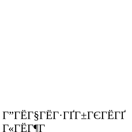
Г”ГЁГ§ГЁГ·ГҐГ±ГЄГЁГҐ
Г«ГЁГ¶Г