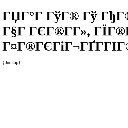
ГЏГ°Г ГўГ® Гў ГђГ®
Г§Г ГЄГ®Г­Г», ГЇГ®
Г¤Г®ГЄГіГ¬ГҐГ­ГІГ®
{dnmtop}