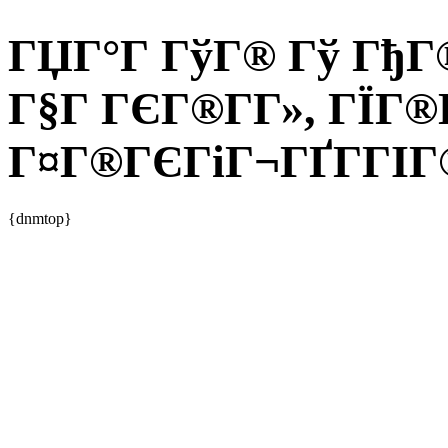
ГЏГ°Г ГўГ® Гў ГђГ®
Г§Г ГЄГ®Г­Г», ГЇГ®
Г¤Г®ГЄГіГ¬ГҐГ­ГІГ®
{dnmtop}