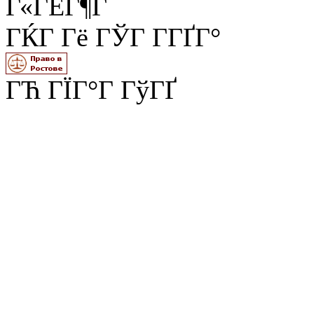
Г«ГЁГ¶Г
ГЌГ Гё ГЎГ Г­ГҐГ°
ГЋ ГЇГ°Г ГўГҐ