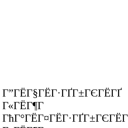
Г”ГЁГ§ГЁГ·ГҐГ±ГЄГЁГҐ
Г«ГЁГ¶Г
ГћГ°ГЁГ¤ГЁГ·ГҐГ±ГЄГЁГ