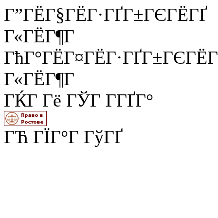
Г”ГЁГ§ГЁГ·ГҐГ±ГЄГЁГҐ
Г«ГЁГ¶Г
ГћГ°ГЁГ¤ГЁГ·ГҐГ±ГЄГЁГ
Г«ГЁГ¶Г
ГЌГ Гё ГЎГ Г­ГҐГ°
ГЋ ГЇГ°Г ГўГҐ