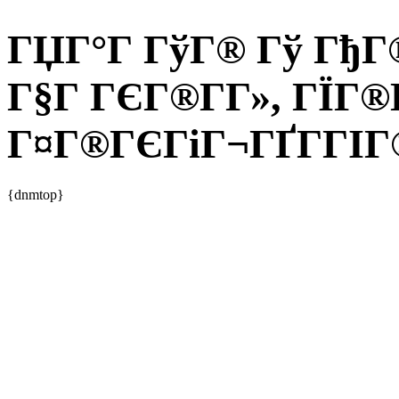
ГЏГ°Г ГўГ® Гў ГђГ®
Г§Г ГЄГ®Г­Г», ГЇГ®
Г¤Г®ГЄГіГ¬ГҐГ­ГІГ®
{dnmtop}