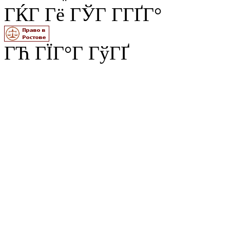
ГЌГ Гё ГЎГ Г­ГҐГ°
ГЋ ГЇГ°Г ГўГҐ