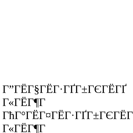
Г”ГЁГ§ГЁГ·ГҐГ±ГЄГЁГҐ
Г«ГЁГ¶Г
ГћГ°ГЁГ¤ГЁГ·ГҐГ±ГЄГЁГ
Г«ГЁГ¶Г