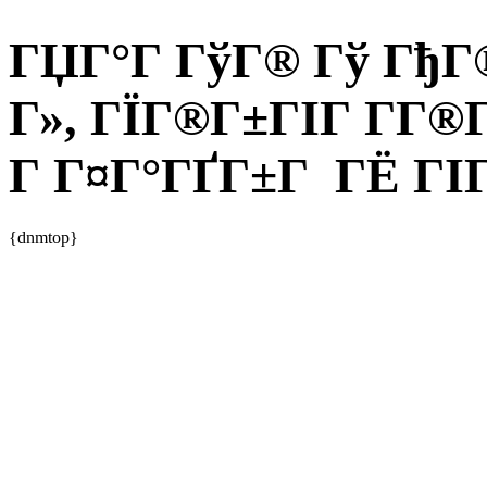
ГЏГ°Г ГўГ® Гў ГђГ®
Г», ГЇГ®Г±ГІГ Г­Г®
Г Г¤Г°ГҐГ±Г ГЁ ГІГ
{dnmtop}