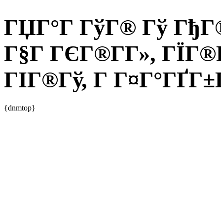
ГЏГ°Г ГўГ® Гў ГђГ®
Г§Г ГЄГ®Г­Г», ГЇГ®
ГІГ®Гў, Г Г¤Г°ГҐГ±
{dnmtop}